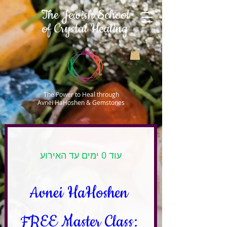
The Jewish School
of Crystal Healing
The Power to Heal through
Avnei HaHoshen & Gemstones
עוד 0 ימים עד האירוע
Avnei HaHoshen 
FREE Master Class: 