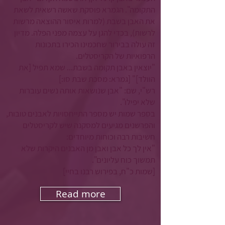
התקומה". הגמרא פוסקת שאשה רשאית לשאת
את האבן בשבת (למרות איסור ההוצאה מרשות
לרשות), בכדי להגן על עצמה מפני הפלה. מדיון
זה עולה בבירור שחכמינו הכירו בתכונות
הרפואיות של הקריסטלים.
"יוצאין באבן תקומה בשבת... שמא תפיל [את
הוולד]" [גמרא: מסכת שבת סו:]
רש"י, שם: "אבן שנושאות אותה נשים עוברות
שלא יפילו".
בספר שמות יש מספר התייחסויות לאבנים טובות,
והפרשנים מגיעים למסקנה שיש לקריסטלים
חשיבות רבה וכוחות מיוחדים:
"אין לך כל אבן ואבן מן האבנים היקרות שלא
תמשוך כוח עליונים".
[שמות כ"ח, בפירוש רבנו בחיי]
Read more