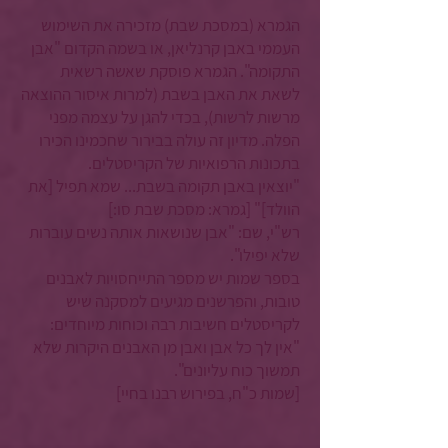
הגמרא (במסכת שבת) מזכירה את השימוש
העממי באבן קרנליאן, או בשמה הקדום "אבן
התקומה". הגמרא פוסקת שאשה רשאית
לשאת את האבן בשבת (למרות איסור ההוצאה
מרשות לרשות), בכדי להגן על עצמה מפני
הפלה. מדיון זה עולה בבירור שחכמינו הכירו
בתכונות הרפואיות של הקריסטלים.
"יוצאין באבן תקומה בשבת... שמא תפיל [את
הוולד]" [גמרא: מסכת שבת סו:]
רש"י, שם: "אבן שנושאות אותה נשים עוברות
שלא יפילו".
בספר שמות יש מספר התייחסויות לאבנים
טובות, והפרשנים מגיעים למסקנה שיש
לקריסטלים חשיבות רבה וכוחות מיוחדים:
"אין לך כל אבן ואבן מן האבנים היקרות שלא
תמשוך כוח עליונים".
[שמות כ"ח, בפירוש רבנו בחיי]