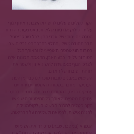
הקריסטלים פועלים לריפוי ולהשבת האיזון לגוף
על ידי סילוק אנרגיות שליליות באמצעות ההדהוד
המגנטי הייחודי של אבני החן. לכל סוג קריסטל
תדר תהודה משלו, התלוי בהרכב המינרלים שבו,
במבנה הגיאומטרי האופייני לו ובאורך הגל
המוחזר על ידי צבע האבן. התאמת תכונות אלה
לצרכי הגוף מאפשרת להשיג איזון ולשפר את
רווחתו וטובתו של האדם.
השימוש באבנים טובות מוכר לנו כבר מן העת
העתיקה ומוזכר במקורות היסטוריים יהודיים
עתיקים רבים, במקורות מצריים קדומים ובכתבים
עתיקים נוספים. לאורך כל ההיסטוריה שימשו
הקריסטלים להכנת תכשיטים, לקוסמטיקה,
להגנה אישית, לרפואה ולשמירה על הבריאות.
הגמרא (במסכת שבת) מזכירה את השימוש
העממי באבן קרנליאן, או בשמה הקדום "אבן