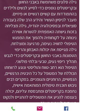
גילה סלונים משתמשת באבני החושן
ובקריסטלים נוספים כדי לסייע לנשים ולילדים
בהתמודדות עם קשיים רגשיים או פיזיים.
מעבר לניסיון העשיר והידע הרב שלה בעבודה
סוציאלית ובפסיכולוגיה יהודית, גילה מצליחה
בזכות גישתה האמפתית להשרות אווירה
נינוחה על לקוחותיה ולהפוך את המפגש
הטיפולי לחוויה נעימה, מרגיעה ומוצלחת.
גילה מגייסת את יכולות האבחון והריפוי
הטמונות באבני החושן ובקריסטלים כדי לגבש
תהליך ריפוי נעים, טבעי ובלתי פולשני.
הטיפול הוא רחב-טווח והוליסטי ונוגע לרווחתו
הכוללת של המטופל על כל היבטיה הרגשיים,
הנפשיים, הרוחניים והגופניים. במקרים רבים
גיבוש תוכנית טיפולית המותאמת אישית,
נתמכת בקריסטלים ומתבססת עליהם, יכולה
בעצמה להניע את המטופלים להתגייס ולנקוט
בצעדים לשיפור מצבם.
בנוסף, גילה מעבירה סדנאות