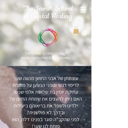
The Jewish School
of Crystal Healing
The Power to Heal through
Avnei HaHoshen & Gemstones
עוצמתן של אבני החושן מהווה שער
לריפוי רגשי וגופני הנשען על מסורת
עתיקת יומין בת שלושת אלפי שנים!
האם ניתן להעצים את שמחת החיים של
ילדינו ולשפר את בריאותם ביעילות
ובדרך לא פולשנית?
לפני שהקב"ה סוגר בפנינו דלת, הוא
פותח לנו שער!