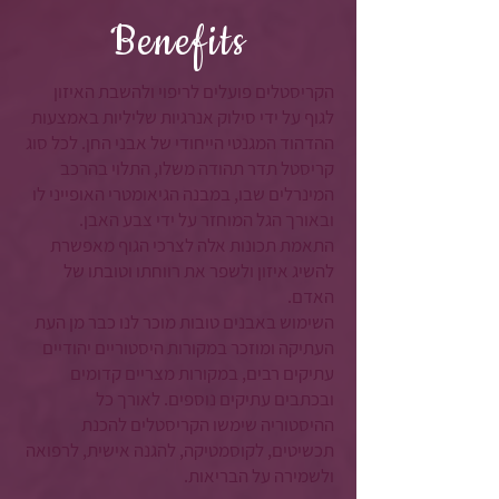
Benefits
הקריסטלים פועלים לריפוי ולהשבת האיזון
לגוף על ידי סילוק אנרגיות שליליות באמצעות
ההדהוד המגנטי הייחודי של אבני החן. לכל סוג
קריסטל תדר תהודה משלו, התלוי בהרכב
המינרלים שבו, במבנה הגיאומטרי האופייני לו
ובאורך הגל המוחזר על ידי צבע האבן.
התאמת תכונות אלה לצרכי הגוף מאפשרת
להשיג איזון ולשפר את רווחתו וטובתו של
האדם.
השימוש באבנים טובות מוכר לנו כבר מן העת
העתיקה ומוזכר במקורות היסטוריים יהודיים
עתיקים רבים, במקורות מצריים קדומים
ובכתבים עתיקים נוספים. לאורך כל
ההיסטוריה שימשו הקריסטלים להכנת
תכשיטים, לקוסמטיקה, להגנה אישית, לרפואה
ולשמירה על הבריאות.