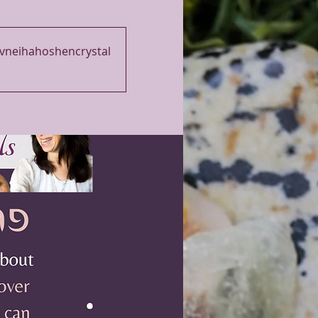
avneihahoshencrystal