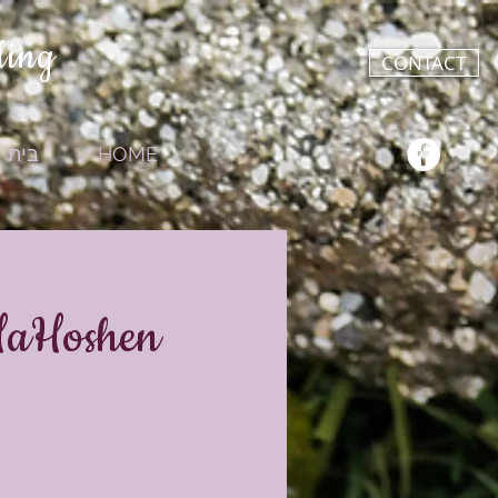
ling
CONTACT
HOME
בית
 HaHoshen