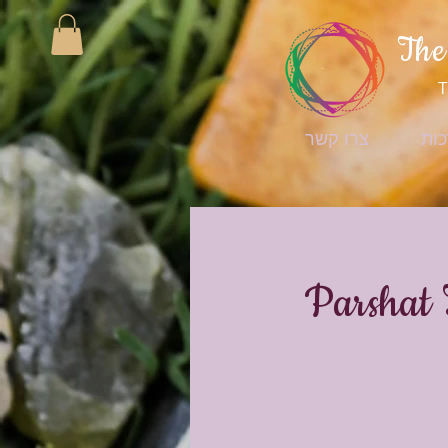
The
T
כות
צרו קשר
Parshat 