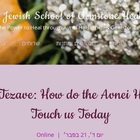
 Jewish School of Gemstone Hea
he Power to Heal through Avnei HaHoshen & Gemstones
אודות
תכשיטים ומתנות
שרותים
ער
Tezave: How do the Avnei
Touch us Today
יום ד׳, 21 בפבר׳
  |  
Online