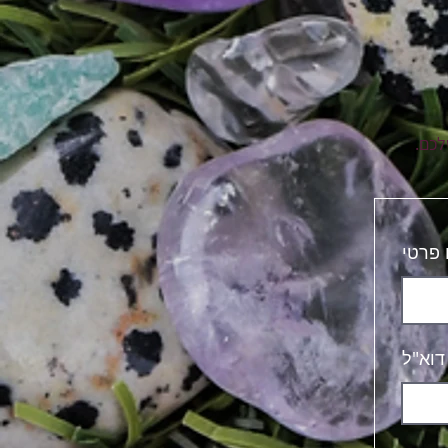
לכם.
פרטי
דוא"ל