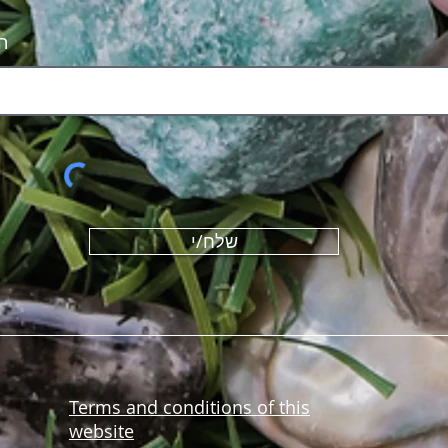
ה
שלח/י
Terms and conditions of this
website