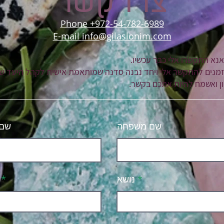
צרו קשר
Phone +972-54-782-6989
E-mail
info@gilaslonim.com
נא התקשרו אלי כבר עכשיו.
זמנים להתקשר אלי ויחד נבנה סדנה שמותאמת אישית לקהל היעד ש
ן ואשמח להיות אתכם בקשר.
שם משפחה
שם 
נושא