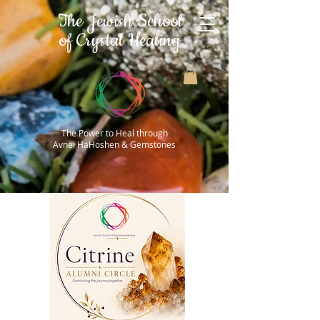
The Jewish School
of Crystal Healing
The Power to Heal through
Avnei HaHoshen & Gemstones